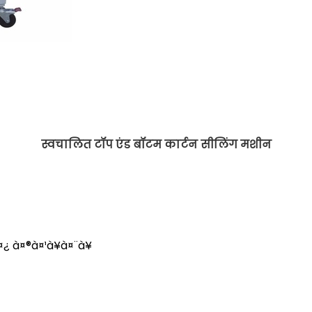
स्वचालित टॉप एंड बॉटम कार्टन सीलिंग मशीन
¿ à¤®à¤¹à¥à¤¨à¥