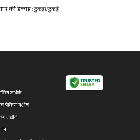
माप की इकाई :
टुकड़ा/टुकड़े
किंग मशीनें
ाउच पैकिंग मशीन
ंग मशीनें
नें