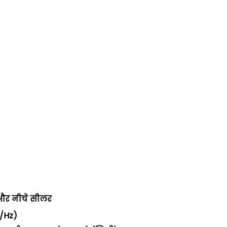
र नीचे सीलर
V/Hz)