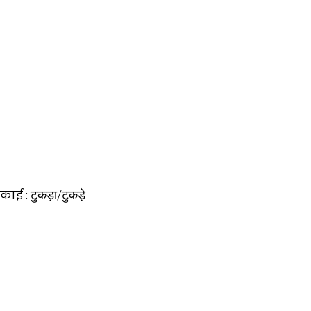
काई :
टुकड़ा/टुकड़े