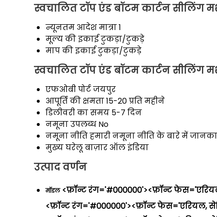
स्वचालित टॉप एंड बॉटम कार्टन सीलिंग मश
न्यूनतम आदेश मात्रा
1
मूल्य की इकाई
टुकड़ा/टुकड़े
माप की इकाई
टुकड़ा/टुकड़े
स्वचालित टॉप एंड बॉटम कार्टन सीलिंग म
एफओबी पोर्ट
जयपुर
आपूर्ति की क्षमता
15-20 प्रति महीने
डिलीवरी का समय
5-7 दिन
नमूना उपलब्ध
No
नमूना नीति
हमारी नमूना नीति के बारे में जानका
मुख्य घरेलू बाज़ार
ऑल इंडिया
उत्पाद वर्णन
<फ़ॉन्ट रंग='#000000'><फ़ॉन्ट फेस='एरियल
मॉडल
<फ़ॉन्ट रंग='#000000'><फ़ॉन्ट फेस='एरियल, से