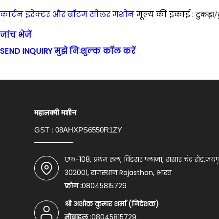
कार्टन इरेक्टर और बॉटम सीलर मशीन
मूल्य की इकाई :
टुकड़ा/
जांच भेजें
SEND INQUIRY
मुझे निःशुल्क कॉल करें
महालक्मी मशीन
GST : 08AHXPS6550R1ZY
एफ-108, प्रथम तल, विंडसर प्लाजा, संसार चंद्र रोड,जयप
302001, राजस्थान Rajasthan, भारत
फ़ोन :
08045815729
श्री अशोक कुमार शर्मा
(
निदेशक
)
मोबाइल :
08045815729